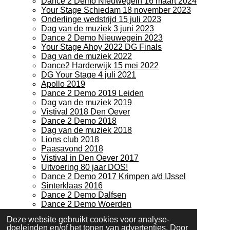
Dance 2 Demo Nieuwegein 16 maart 2024
Your Stage Schiedam 18 november 2023
Onderlinge wedstrijd 15 juli 2023
Dag van de muziek 3 juni 2023
Dance 2 Demo Nieuwegein 2023
Your Stage Ahoy 2022 DG Finals
Dag van de muziek 2022
Dance2 Harderwijk 15 mei 2022
DG Your Stage 4 juli 2021
Apollo 2019
Dance 2 Demo 2019 Leiden
Dag van de muziek 2019
Vistival 2018 Den Oever
Dance 2 Demo 2018
Dag van de muziek 2018
Lions club 2018
Paasavond 2018
Vistival in Den Oever 2017
Uitvoering 80 jaar DOS!
Dance 2 Demo 2017 Krimpen a/d IJssel
Sinterklaas 2016
Dance 2 Demo Dalfsen
Dance 2 Demo Woerden
Contact
Deze website gebruikt cookies voor analyse-
doeleinden en/of het tonen van advertenties. Door