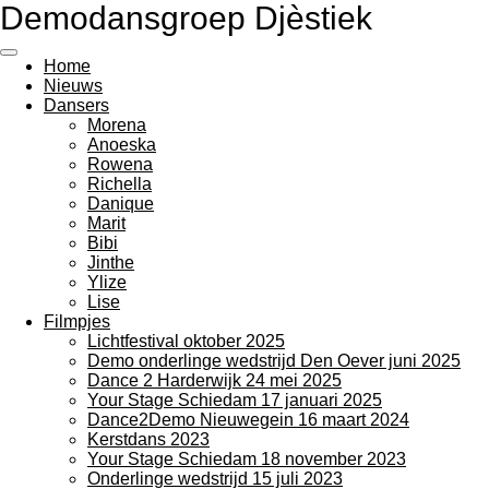
Demodansgroep Djèstiek
Ga
direct
naar
Home
de
Nieuws
hoofdinhoud
Dansers
Morena
Anoeska
Rowena
Richella
Danique
Marit
Bibi
Jinthe
Ylize
Lise
Filmpjes
Lichtfestival oktober 2025
Demo onderlinge wedstrijd Den Oever juni 2025
Dance 2 Harderwijk 24 mei 2025
Your Stage Schiedam 17 januari 2025
Dance2Demo Nieuwegein 16 maart 2024
Kerstdans 2023
Your Stage Schiedam 18 november 2023
Onderlinge wedstrijd 15 juli 2023