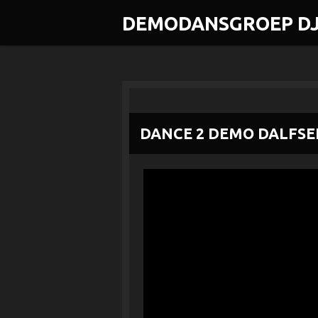
Ga
DEMODANSGROEP DJ
direct
naar
de
hoofdinhoud
DANCE 2 DEMO DALFSE