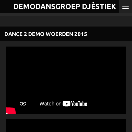
DEMODANSGROEP DJÈSTIEK
Ga
direct
naar
de
DANCE 2 DEMO WOERDEN 2015
hoofdinhoud