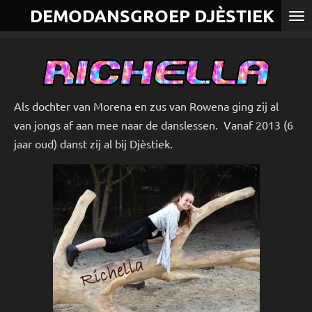
DEMODANSGROEP DJÈSTIEK
Ga
direct
naar
de
hoofdinhoud
Als dochter van Morena en zus van Rowena ging zij al
van jongs af aan mee naar de danslessen. Vanaf 2013 (6
jaar oud) danst zij al bij Djèstiek.